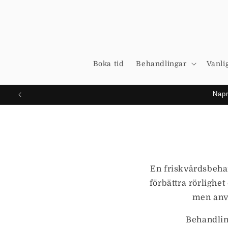
vidare
till
innehåll
Boka tid
Behandlingar
Vanli
Napr
En friskvårdsbeha
förbättra rörlighe
men anv
Behandlin