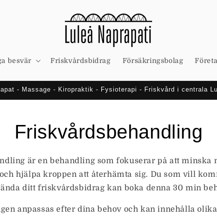
ga besvär
Friskvårdsbidrag
Försäkringsbolag
Föret
apat - Massage - Kiropraktik - Fysioterapi - Friskvård i centrala L
Friskvårdsbehandling
ndling är en behandling som fokuserar på att minska
t och hjälpa kroppen att återhämta sig. Du som vill kom
ända ditt friskvårdsbidrag kan boka denna 30 min beh
gen anpassas efter dina behov och kan innehålla olik