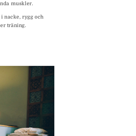
ända muskler.
 i nacke, rygg och
ler träning.