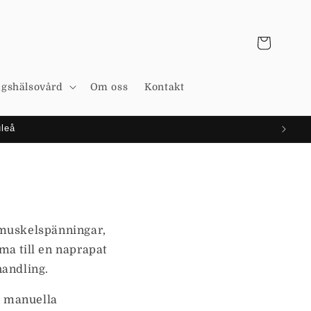
Varukorg
agshälsovård
Om oss
Kontakt
uleå
 muskelspänningar,
ma till en naprapat
andling.
a manuella