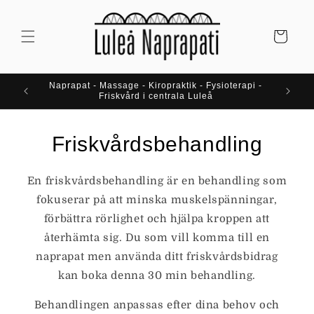
vidare
till
innehåll
Varukorg
Naprapat - Massage - Kiropraktik - Fysioterapi -
Naprapa
Friskvård i centrala Luleå
Friskvårdsbehandling
En friskvårdsbehandling är en behandling som
fokuserar på att minska muskelspänningar,
förbättra rörlighet och hjälpa kroppen att
återhämta sig. Du som vill komma till en
naprapat men använda ditt friskvårdsbidrag
kan boka denna 30 min behandling.
Behandlingen anpassas efter dina behov och